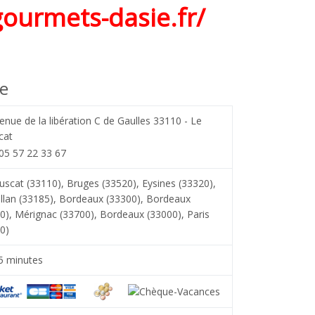
gourmets-dasie.fr/
e
enue de la libération C de Gaulles 33110 - Le
cat
: 05 57 22 33 67
scat (33110)
,
Bruges (33520)
,
Eysines (33320)
,
llan (33185)
,
Bordeaux (33300)
,
Bordeaux
0)
,
Mérignac (33700)
,
Bordeaux (33000)
,
Paris
0)
5 minutes