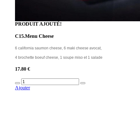
PRODUIT AJOUTÉ!
C15.Menu Cheese
6 california saumon cheese, 6 maki cheese avocat,
4 brochette boeuf cheese, 1 soupe miso et 1 salade
17.80 €
Ajouter